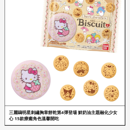
三麗鷗明星刺繡胸章餅乾第4彈登場 鮮奶油主題融化少女
心 15款療癒角色溫馨開吃