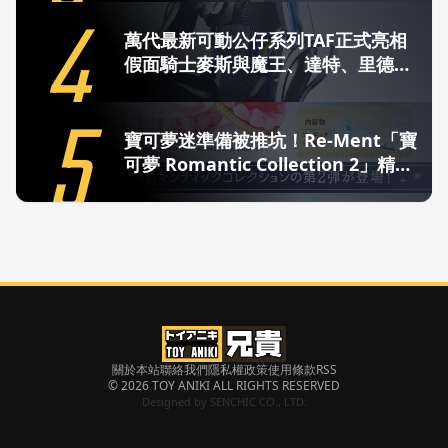
4
萬代最新可動公仔系列TAF正式亮相
假面騎士麥斯與魔王、達特、里德陣
容齊發
5
寶可夢迷準備被推坑！Re-Ment「寶
可夢 Romantic Collection 2」精緻
登場 全6款浪漫降臨
關於本站
聯絡我們
隱私權政策
使用條款
RSS
© 2026 TOY ANIKI ALL RIGHTS RESERVED
Designed by
SENCHIC CO., LTD.