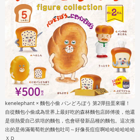
kenelephant × 麵包小偷 パンどろぼう 第2彈扭蛋來囉！
自從麵包小偷成為世界上最好吃的森林麵包店師傅後，他還
是很熱愛自己烘培的麵包，也會研發新品種的麵包。這次推
出的是佈滿葡萄乾的麵包吐司～好像長痘痘啊哈哈哈哈哈哈
ＸＤ