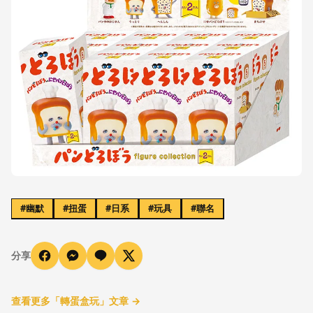
#
幽默
#
扭蛋
#
日系
#
玩具
#
聯名
分享
查看更多「
轉蛋盒玩
」文章 →