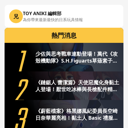
TOY ANIKI 編輯部
兄
為你帶來最新最快的日系玩具情報
熱門消息
1
少佐與思考戰車連動登場！萬代《攻
殼機動隊》S.H.Figuarts草薙素子與
ROBOT魂Fuchikoma實物情報公開
2
《鏈鋸人 蕾潔篇》天使惡魔化身黏土
人登場！厭世吃冰棒與長槍配件精緻
重現
3
《蔚藍檔案》格黑娜風紀委員長空崎
日奈華麗亮相！黏土人 Basic 禮服造
型登場