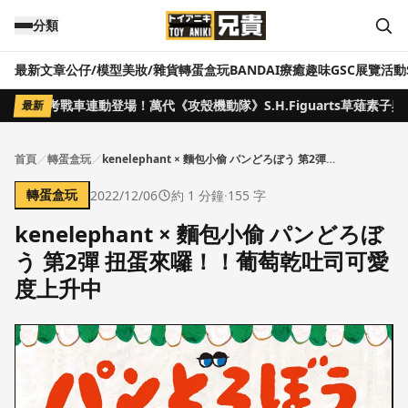
跳到主要內容
分類
最新文章
公仔/模型
美妝/雜貨
轉蛋盒玩
BANDAI
療癒趣味
GSC
展覽活動
少佐與思考戰車連動登場！萬代《攻殼機動隊》S.H.Figuarts草薙素子與RO
最新
首頁
／
轉蛋盒玩
／
kenelephant × 麵包小偷 パンどろぼう 第2彈 扭蛋來囉！！葡萄乾吐司可愛度上升中
轉蛋盒玩
2022/12/06
約
1
分鐘
·
155
字
kenelephant × 麵包小偷 パンどろぼ
う 第2彈 扭蛋來囉！！葡萄乾吐司可愛
度上升中