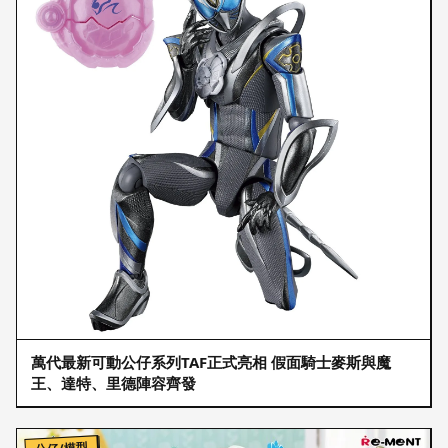
萬代最新可動公仔系列TAF正式亮相 假面騎士麥斯與魔
王、達特、里德陣容齊發