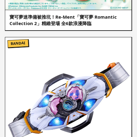
寶可夢迷準備被推坑！Re-Ment「寶可夢 Romantic
Collection 2」精緻登場 全6款浪漫降臨
BANDAI