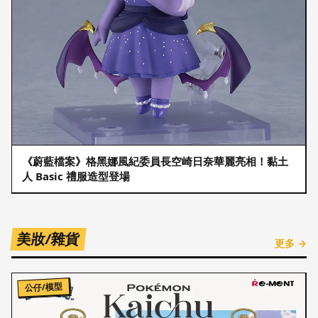
《蔚藍檔案》格黑娜風紀委員長空崎日奈華麗亮相！黏土
人 Basic 禮服造型登場
美妝/雜貨
更多 →
公仔/模型