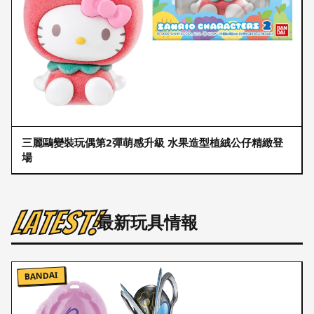
三麗鷗變裝玩偶第2彈萌感升級 水果造型植絨公仔精緻登
場
Latest!
最新玩具情報
BANDAI