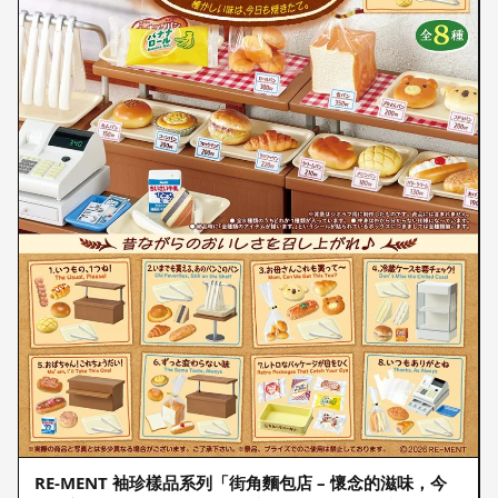
RE-MENT 袖珍樣品系列「街角麵包店 – 懷念的滋味，今