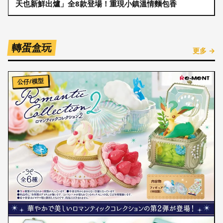
天也新鮮出爐」全8款登場！重現小鎮溫情麵包香
轉蛋盒玩
更多 →
公仔/模型