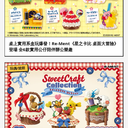
桌上實用系盒玩爆發！Re-Ment《星之卡比 桌面大冒險》
登場 全6款實用公仔陪伴辦公樂趣
玩偶/娃娃