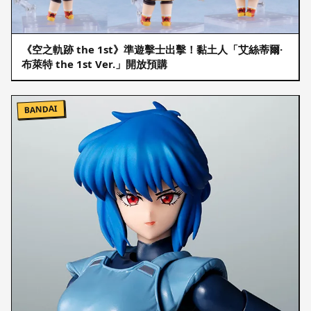
《空之軌跡 the 1st》準遊擊士出擊！黏土人「艾絲蒂爾·
布萊特 the 1st Ver.」開放預購
BANDAI