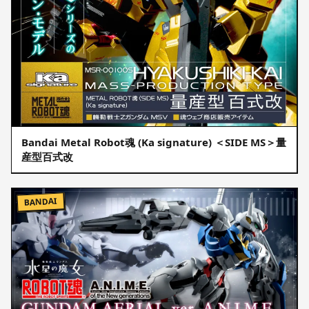
Bandai Metal Robot魂 (Ka signature) ＜SIDE MS＞量
産型百式改
BANDAI