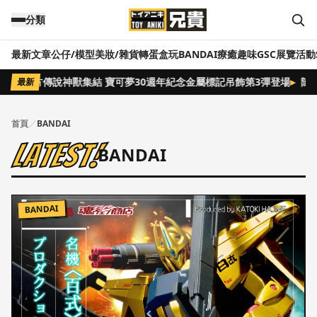
跳到主要內容
分類
最新文章
公仔/模型
美妝/雜貨
轉蛋盒玩
BANDAI
療癒趣味
GSC
展覽活動
三大地方傳說神獸集結 寶可夢30週年紀念金屬標記吊飾第3彈登場
▸
隨
最新
首頁
／
BANDAI
Latest!
BANDAI
BANDAI