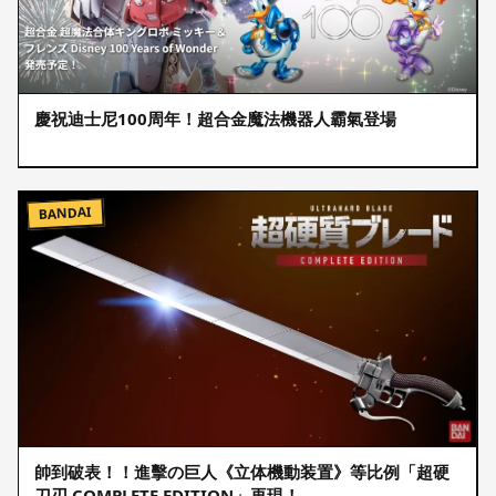
慶祝迪士尼100周年！超合金魔法機器人霸氣登場
BANDAI
帥到破表！！進擊の巨人《立体機動装置》等比例「超硬
刀刃 COMPLETE EDITION」再現！