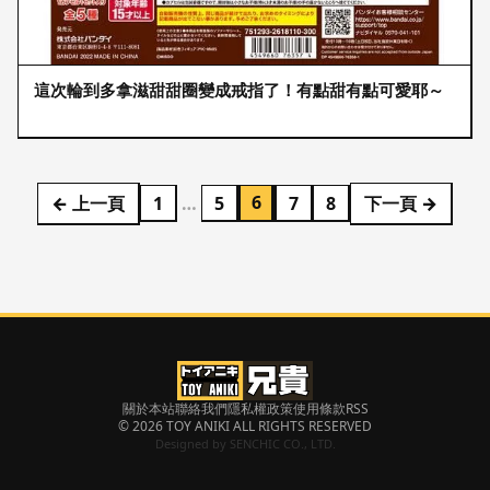
這次輪到多拿滋甜甜圈變成戒指了！有點甜有點可愛耶～
6
← 上一頁
1
5
7
8
下一頁 →
…
關於本站
聯絡我們
隱私權政策
使用條款
RSS
© 2026 TOY ANIKI ALL RIGHTS RESERVED
Designed by
SENCHIC CO., LTD.