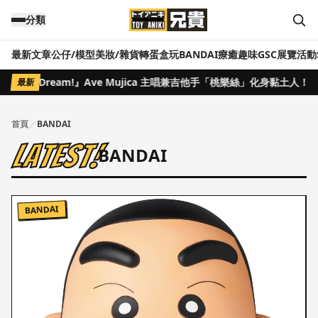
跳到主要內容
分類
最新文章
公仔/模型
美妝/雜貨
轉蛋盒玩
BANDAI
療癒趣味
GSC
展覽活動
『BanG Dream!』Ave Mujica 主唱兼吉他手「桃樂絲」化身黏土
最新
首頁
／
BANDAI
Latest!
BANDAI
BANDAI